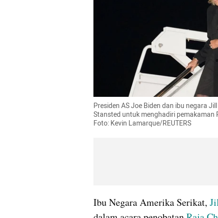
Presiden AS Joe Biden dan ibu negara Jill
Stansted untuk menghadiri pemakaman Ratu
Foto: Kevin Lamarque/REUTERS
Ibu Negara Amerika Serikat, 
Ji
dalam acara penobatan 
Raja Cha