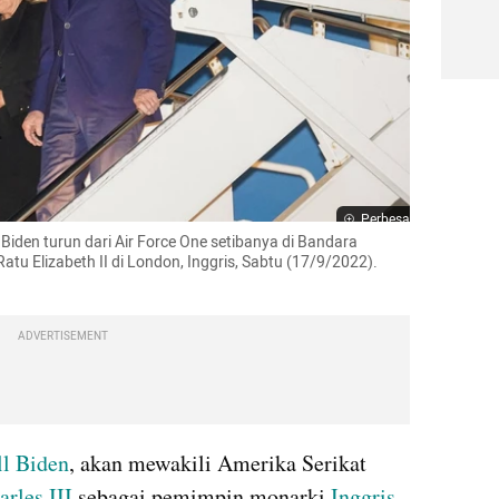
Perbesar
 Biden turun dari Air Force One setibanya di Bandara 
 Elizabeth II di London, Inggris, Sabtu (17/9/2022). 
ADVERTISEMENT
ll Biden
, akan mewakili Amerika Serikat 
rles III
 sebagai pemimpin monarki 
Inggris
, 