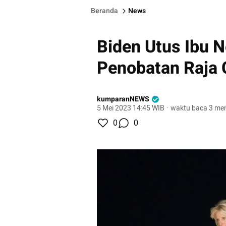
Beranda
News
Biden Utus Ibu N
Penobatan Raja Ch
kumparanNEWS
5 Mei 2023 14:45 WIB
·
waktu baca 3 men
0
0