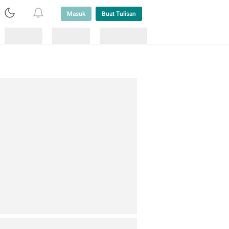
Masuk
Buat Tulisan
Loading
Loading
Lainnya