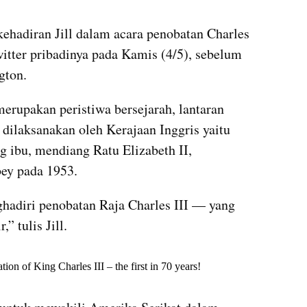
 kehadiran Jill dalam acara penobatan Charles 
witter pribadinya pada Kamis (4/5), sebelum 
gton.
erupakan peristiwa bersejarah, lantaran 
dilaksanakan oleh Kerajaan Inggris yaitu 
g ibu, mendiang Ratu Elizabeth II, 
ey pada 1953.
hadiri penobatan Raja Charles III — yang 
” tulis Jill. 
X post embed