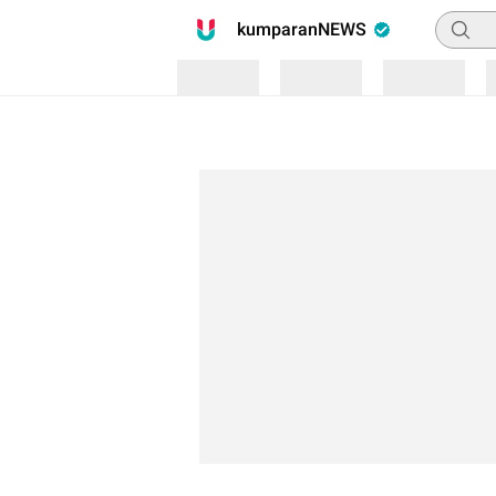
Pencari
kumparanNEWS
Loading
Loading
Loading