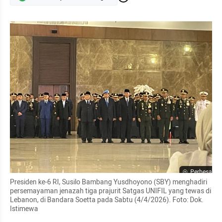
Perbesar
Presiden ke-6 RI, Susilo Bambang Yusdhoyono (SBY) menghadiri 
persemayaman jenazah tiga prajurit Satgas UNIFIL yang tewas di 
Lebanon, di Bandara Soetta pada Sabtu (4/4/2026). Foto: Dok. 
Istimewa