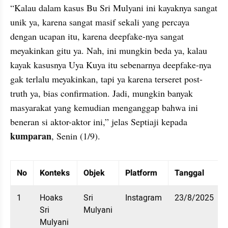
“Kalau dalam kasus Bu Sri Mulyani ini kayaknya sangat 
unik ya, karena sangat masif sekali yang percaya 
dengan ucapan itu, karena deepfake-nya sangat 
meyakinkan gitu ya. Nah, ini mungkin beda ya, kalau 
kayak kasusnya Uya Kuya itu sebenarnya deepfake-nya 
gak terlalu meyakinkan, tapi ya karena terseret post-
truth ya, bias confirmation. Jadi, mungkin banyak 
masyarakat yang kemudian menganggap bahwa ini 
beneran si aktor-aktor ini,” jelas Septiaji kepada 
kumparan
, Senin (1/9).
Table Embed
Menampilkan 10 data dari 7 data
No
Konteks
Objek
Platform
Tanggal
1
Hoaks 
Sri 
Instagram
23/8/2025
Sri 
Mulyani
Mulyani 