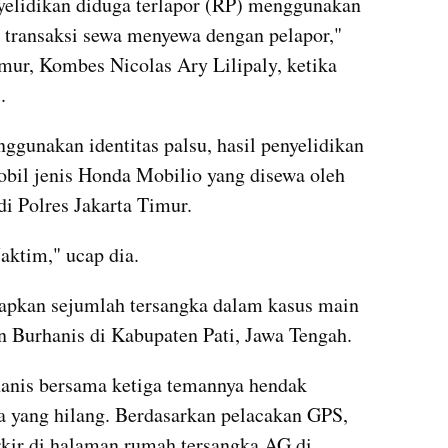
nyelidikan diduga terlapor (RP) menggunakan 
di transaksi sewa menyewa dengan pelapor," 
mur, Kombes Nicolas Ary Lilipaly, ketika 
.
unakan identitas palsu, hasil penyelidikan 
obil jenis Honda Mobilio yang disewa oleh 
di Polres Jakarta Timur.
aktim," ucap dia.
tapkan sejumlah tersangka dalam kasus main 
 Burhanis di Kabupaten Pati, Jawa Tengah.
hanis bersama ketiga temannya hendak 
 yang hilang. Berdasarkan pelacakan GPS, 
kir di halaman rumah tersangka AG di 