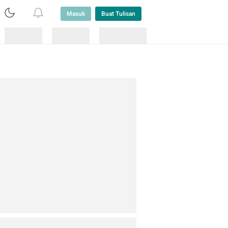
Masuk
Buat Tulisan
Loading
Loading
Lainnya