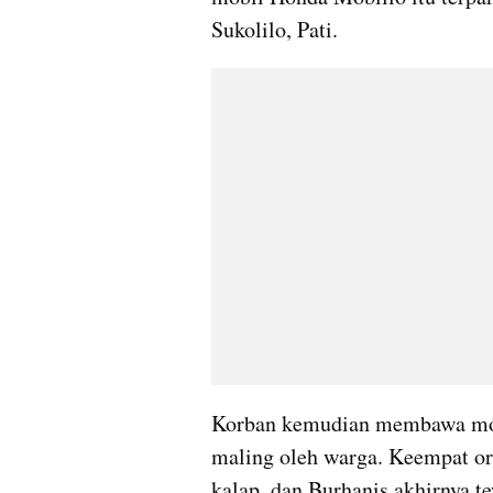
Sukolilo, Pati.
Korban kemudian membawa mobil 
maling oleh warga. Keempat ora
kalap, dan Burhanis akhirnya t