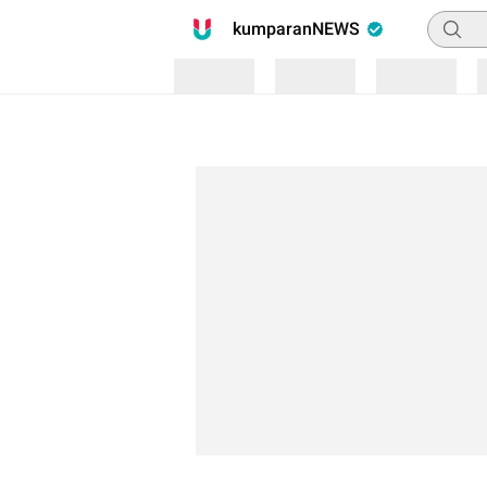
Pencari
kumparanNEWS
Loading
Loading
Loading