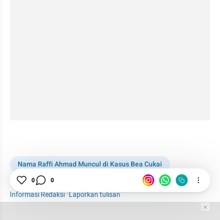
kumparan post embed
Nama Raffi Ahmad Muncul di Kasus Bea Cukai
Raffi Ahmad
KPK
Bea Cukai
0
0
Informasi Redaksi
·
Laporkan tulisan
Tim Editor
Editor Section