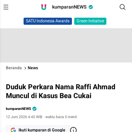
kumparanNEWS
SATU Indonesia Awards
Green Initiative
Beranda
News
Duduk Perkara Nama Raffi Ahmad
Muncul di Kasus Bea Cukai
kumparanNEWS
12 Juni 2026 4:45 WIB
·
waktu baca 5 menit
Ikuti kumparan di Google