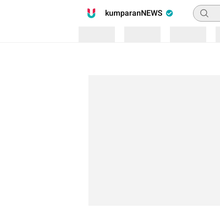
Pencari
kumparanNEWS
Loading
Loading
Loading