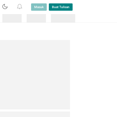
Masuk
Buat Tulisan
Loading
Loading
Lainnya