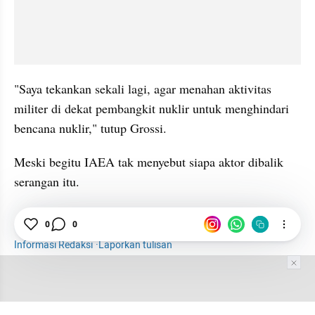
"Saya tekankan sekali lagi, agar menahan aktivitas 
militer di dekat pembangkit nuklir untuk menghindari 
bencana nuklir," tutup Grossi. 
Meski begitu IAEA tak menyebut siapa aktor dibalik 
serangan itu. 
0
0
Nuklir
Ukraina
Drone
Internasional
News
Informasi Redaksi
·
Laporkan tulisan
Tim Editor
Editor Section