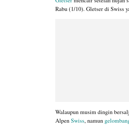
Gletser
 mencair setelah hujan s
Rabu (1/10). Gletser di Swiss 
Walaupun musim dingin bersalju
Alpen 
Swiss
, namun 
gelombang