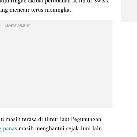
alju ringan akibat perubahan iklim di Swiss, 
yang mencair terus meningkat.
ADVERTISEMENT
 masih terasa di timur laut Pegunungan 
 panas
 masih menghantui sejak Juni lalu.