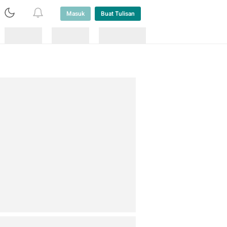
Masuk
Buat Tulisan
Loading
Loading
Lainnya