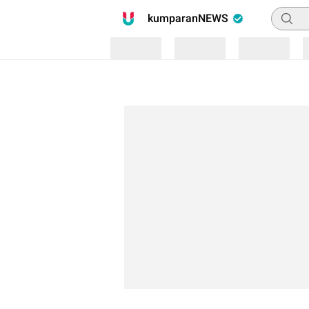
Pencari
kumparanNEWS
Loading
Loading
Loading