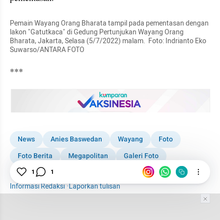
Pemain Wayang Orang Bharata tampil pada pementasan dengan 
lakon "Gatutkaca" di Gedung Pertunjukan Wayang Orang 
Bharata, Jakarta, Selasa (5/7/2022) malam.  Foto: Indrianto Eko 
Suwarso/ANTARA FOTO
***
embed from external kumpara
News
Anies Baswedan
Wayang
Foto
Foto Berita
Megapolitan
Galeri Foto
Wayang Orang Bharata
1
1
Budaya
Informasi Redaksi
·
Laporkan tulisan
Tim Editor
Editor Section