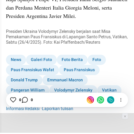
dan Perdana Menteri Italia Giorgia Meloni, serta 
Presiden Argentina Javier Milei.
Presiden Ukraina Volodymyr Zelensky berjalan saat Misa 
Pemakaman Paus Fransiskus di Lapangan Santo Petrus, Vatikan, 
Sabtu (26/4/2025). Foto: Kai Pfaffenbach/Reuters
News
Galeri Foto
Foto Berita
Foto
Paus Fransiskus Wafat
Paus Fransiskus
Donald Trump
Emmanuel Macron
Pangeran William
Volodymyr Zelensky
Vatikan
Internasional
0
0
Informasi Redaksi
·
Laporkan tulisan
Tim Editor
Editor Section