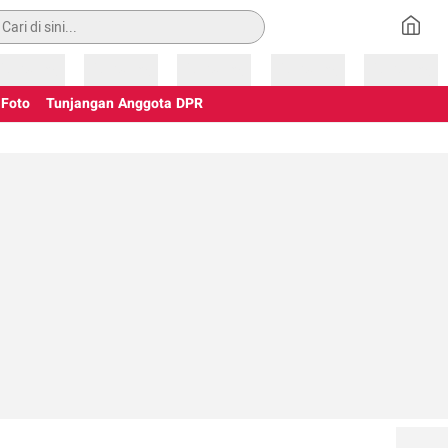
an
Loading
Loading
Loading
Loading
Loading
Foto
Tunjangan Anggota DPR