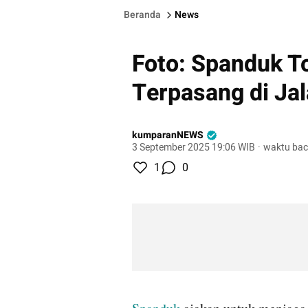
Beranda
News
Foto: Spanduk T
Terpasang di Ja
kumparanNEWS
3 September 2025 19:06 WIB
·
waktu bac
1
0
gallery figure