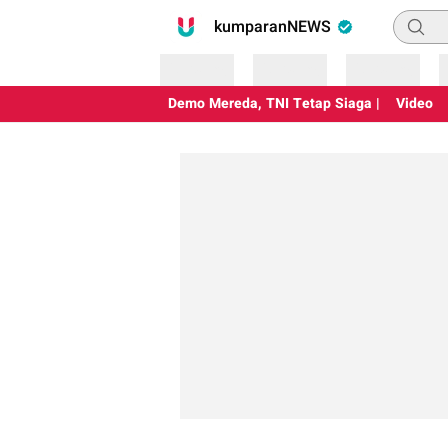
Pencari
kumparanNEWS
Loading
Loading
Loading
Demo Mereda, TNI Tetap Siaga |
Video