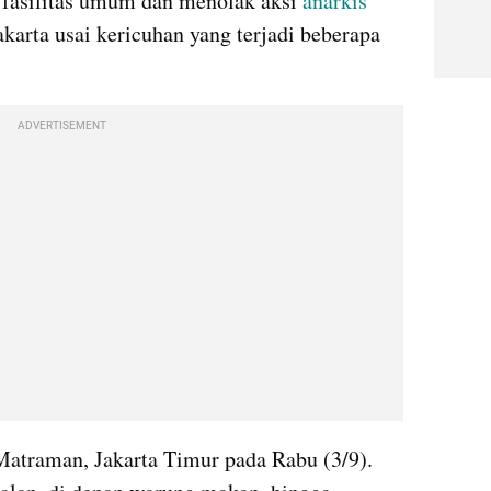
 fasilitas umum dan menolak aksi 
anarkis
akarta usai kericuhan yang terjadi beberapa 
ADVERTISEMENT
n Matraman, Jakarta Timur pada Rabu (3/9). 