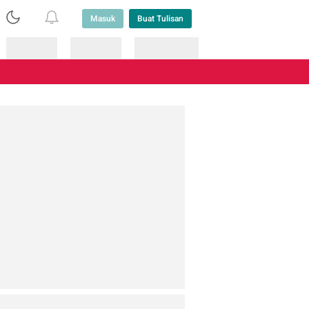
Masuk
Buat Tulisan
Loading
Loading
Lainnya