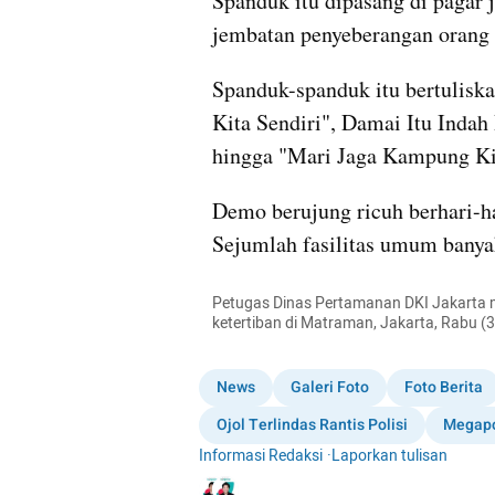
Spanduk itu dipasang di pagar 
jembatan penyeberangan orang 
Spanduk-spanduk itu bertulisk
Kita Sendiri", Damai Itu Indah
hingga "Mari Jaga Kampung Kit
Demo berujung ricuh berhari-hari
Sejumlah fasilitas umum banya
Petugas Dinas Pertamanan DKI Jakarta m
ketertiban di Matraman, Jakarta, Rabu
News
Galeri Foto
Foto Berita
Ojol Terlindas Rantis Polisi
Megapo
Informasi Redaksi
·
Laporkan tulisan