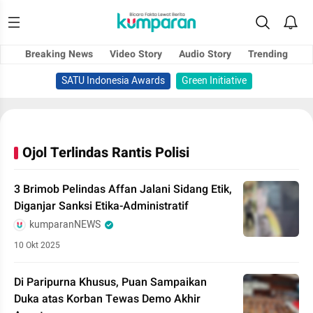
Breaking News
Video Story
Audio Story
Trending
SATU Indonesia Awards
Green Initiative
Ojol Terlindas Rantis Polisi
3 Brimob Pelindas Affan Jalani Sidang Etik,
Diganjar Sanksi Etika-Administratif
kumparanNEWS
10 Okt 2025
Di Paripurna Khusus, Puan Sampaikan
Duka atas Korban Tewas Demo Akhir