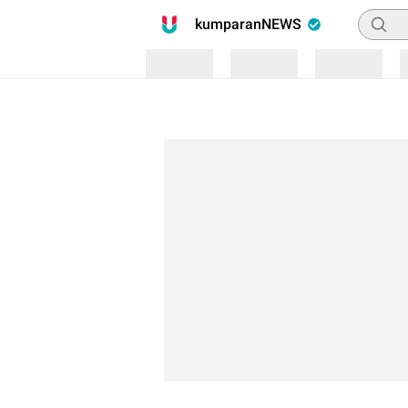
Pencari
kumparanNEWS
Loading
Loading
Loading