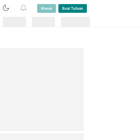
Masuk
Buat Tulisan
Loading
Loading
Lainnya