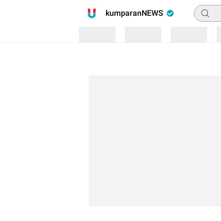
Pencari
kumparanNEWS
Loading
Loading
Loading