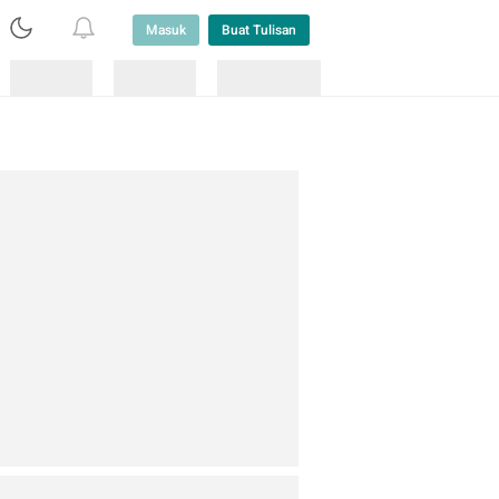
Masuk
Buat Tulisan
Loading
Loading
Lainnya