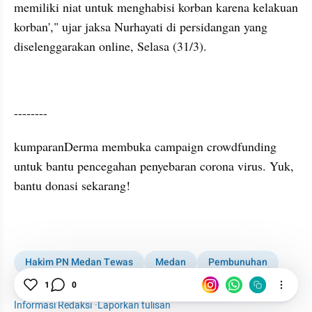
memiliki niat untuk menghabisi korban karena kelakuan 
korban'," ujar jaksa Nurhayati di persidangan yang 
diselenggarakan online, Selasa (31/3).
--------
kumparanDerma membuka campaign crowdfunding 
untuk bantu pencegahan penyebaran corona virus. Yuk, 
bantu donasi sekarang! 
Hakim PN Medan Tewas
Medan
Pembunuhan
Kabar Daerah
Hakim Jamaluddin
1
0
Informasi Redaksi
·
Laporkan tulisan