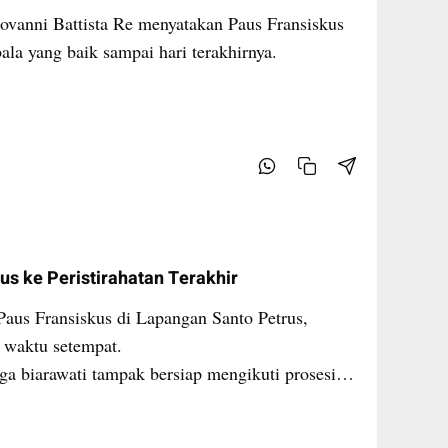
ovanni Battista Re menyatakan Paus Fransiskus
la yang baik sampai hari terakhirnya.
s ke Peristirahatan Terakhir
aus Fransiskus di Lapangan Santo Petrus,
i waktu setempat.
ga biarawati tampak bersiap mengikuti prosesi.
-anak serta spanduk mengenang Paus