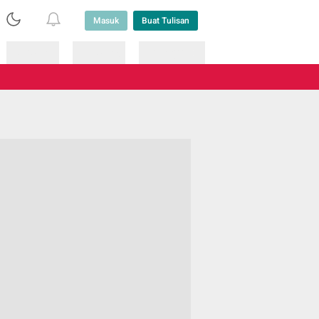
Masuk
Buat Tulisan
Loading
Loading
Lainnya