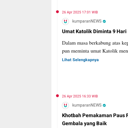
26 Apr 2025 17:01 WIB
kumparanNEWS
Umat Katolik Diminta 9 Har
Dalam masa berkabung atas kepe
pun meminta umat Katolik mend
Lihat Selengkapnya
26 Apr 2025 16:33 WIB
kumparanNEWS
Khotbah Pemakaman Paus Fra
Gembala yang Baik