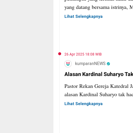
yang datang bersama istrinya,
setelan jas berwarna navy di a
Lihat Selengkapnya
26 Apr 2025 18:08 WIB
kumparanNEWS
Alasan Kardinal Suharyo T
Pastor Rekan Gereja Katedral 
alasan Kardinal Suharyo tak h
Lihat Selengkapnya