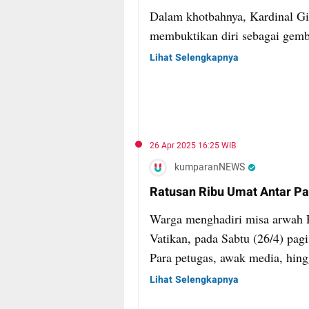
Dalam khotbahnya, Kardinal Gi
membuktikan diri sebagai gemba
Lihat Selengkapnya
26 Apr 2025 16:25 WIB
kumparanNEWS
Ratusan Ribu Umat Antar Pau
Warga menghadiri misa arwah P
Vatikan, pada Sabtu (26/4) pag
Para petugas, awak media, hing
Umat berkumpul membawa anak
Lihat Selengkapnya
Fransiskus.