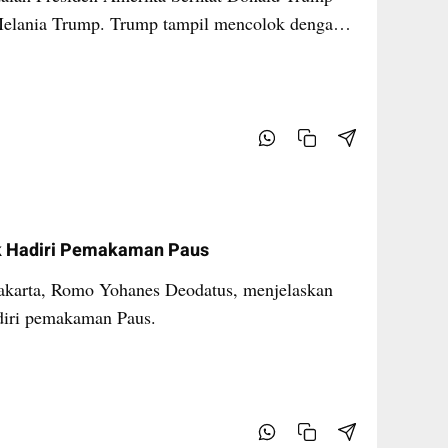
 Melania Trump. Trump tampil mencolok dengan
ntara para pemimpin lainnya yang mengenakan
ak Hadiri Pemakaman Paus
Jakarta, Romo Yohanes Deodatus, menjelaskan
adiri pemakaman Paus.