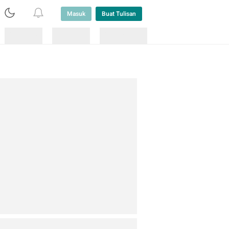
Masuk
Buat Tulisan
Loading
Loading
Lainnya