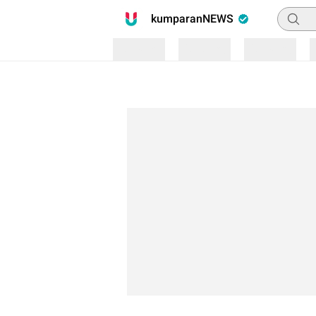
Pencari
kumparanNEWS
Loading
Loading
Loading