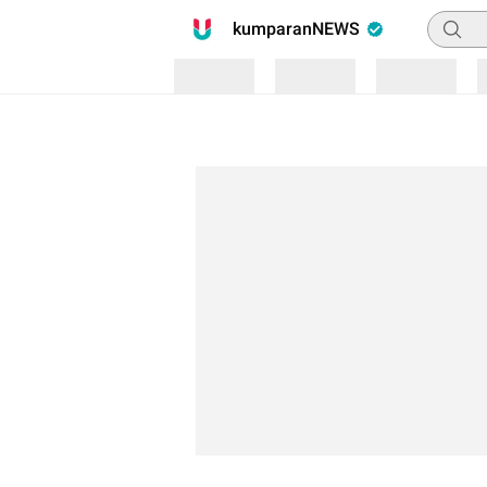
Pencari
kumparanNEWS
Loading
Loading
Loading