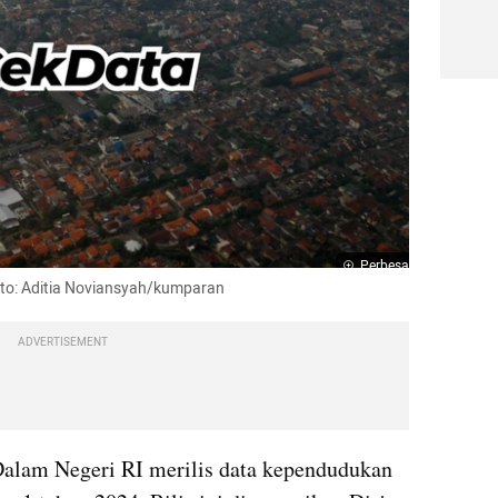
Perbesar
oto: Aditia Noviansyah/kumparan
ADVERTISEMENT
alam Negeri RI merilis data kependudukan 