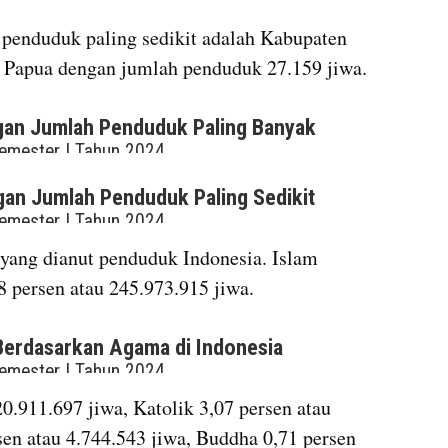
penduduk paling sedikit adalah Kabupaten 
si Papua dengan jumlah penduduk 27.159 jiwa.
embed from external kumparan
embed from external kumparan
yang dianut penduduk Indonesia. Islam 
 persen atau 245.973.915 jiwa.
embed from external kumparan
20.911.697 jiwa, Katolik 3,07 persen atau 
sen atau 4.744.543 jiwa, Buddha 0,71 persen 