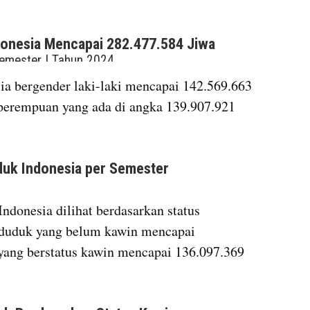
embed from external kumparan
a bergender laki-laki mencapai 142.569.663 
 perempuan yang ada di angka 139.907.921 
embed from external kumparan
donesia dilihat berdasarkan status 
nduduk yang belum kawin mencapai 
yang berstatus kawin mencapai 136.097.369 