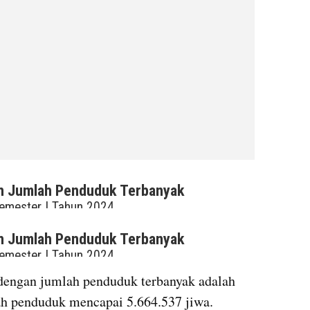
embed from external kumparan
embed from external kumparan
dengan jumlah penduduk terbanyak adalah 
h penduduk mencapai 5.664.537 jiwa. 