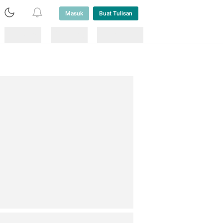
Masuk
Buat Tulisan
Loading
Loading
Lainnya