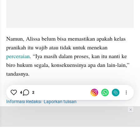
Namun, Alissa belum bisa memastikan apakah kelas 
pranikah itu wajib atau tidak untuk menekan 
perceraian
. “Iya masih dalam proses, kan itu nanti ke 
biro hukum segala, konsekuensinya apa dan lain-lain,” 
tandasnya. 
Pernikahan
Perceraian
Jurnalisme Data
4
2
Informasi Redaksi
·
Laporkan tulisan
Tim Editor
Editor Section