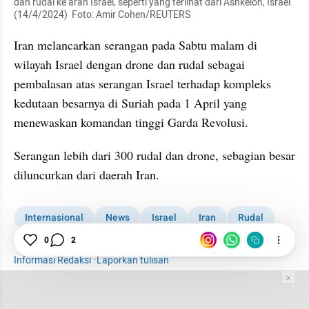
dan rudal ke arah Israel, seperti yang terlihat dari Ashkelon, Israel 
(14/4/2024)  Foto: Amir Cohen/REUTERS
Iran melancarkan serangan pada Sabtu malam di 
wilayah Israel dengan drone dan rudal sebagai 
pembalasan atas serangan Israel terhadap kompleks 
kedutaan besarnya di Suriah pada 1 April yang 
menewaskan komandan tinggi Garda Revolusi.
Serangan lebih dari 300 rudal dan drone, sebagian besar 
diluncurkan dari daerah Iran. 
Internasional
News
Israel
Iran
Rudal
Drone
Iran Serang Israel
0
2
Informasi Redaksi
·
Laporkan tulisan
Tim Editor
Editor Section