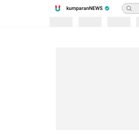
Pencari
kumparanNEWS
Loading
Loading
Loading