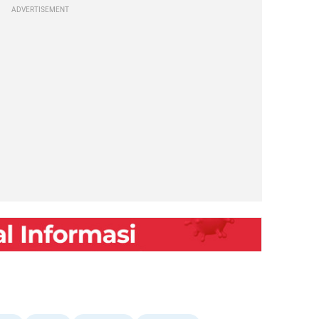
ADVERTISEMENT
embed from external kumparan