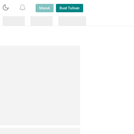
Masuk
Buat Tulisan
Loading
Loading
Lainnya