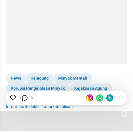
News
Kejagung
Minyak Mentah
Korupsi Pengelolaan Minyak
Kejaksaan Agung
Riza Chalid
1
0
Informasi Redaksi
·
Laporkan tulisan
Tim Editor
Editor Section