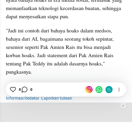
memanfaatkan teknologi kecerdasan buatan, sehingga 
dapat menyesatkan siapa pun.
"Jadi ini contoh dari bahaya hoaks dalam medsos, 
bahaya dari AI, bagaimana seorang tokoh sepintar, 
sesenior seperti Pak Amien Rais itu bisa menjadi 
korban hoaks. Jadi statement dari Pak Amien Rais 
tentang Pak Teddy itu adalah dasarnya hoaks," 
pungkasnya.
News
Bakom
hoaks
Konten
Media Sosial
0
0
Informasi Redaksi
·
Laporkan tulisan
Tim Editor
Editor Section