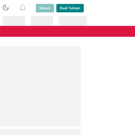
Masuk
Buat Tulisan
Loading
Loading
Lainnya