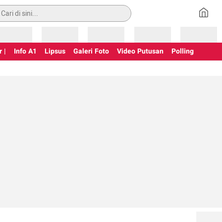
an
Loading
Loading
Loading
Loading
Loading
 |
Info A1
Lipsus
Galeri Foto
Video Putusan
Polling