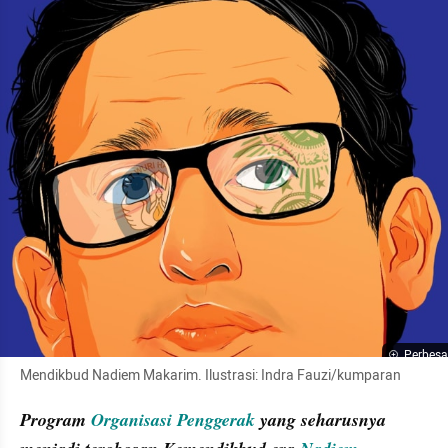
Perbesa
Mendikbud Nadiem Makarim. Ilustrasi: Indra Fauzi/kumparan
Program 
Organisasi Penggerak
 yang seharusnya 