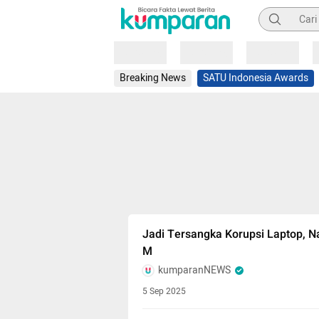
Pencarian
Loading
Loading
Loading
Breaking News
SATU Indonesia Awards
Jadi Tersangka Korupsi Laptop, 
M
kumparanNEWS
5 Sep 2025