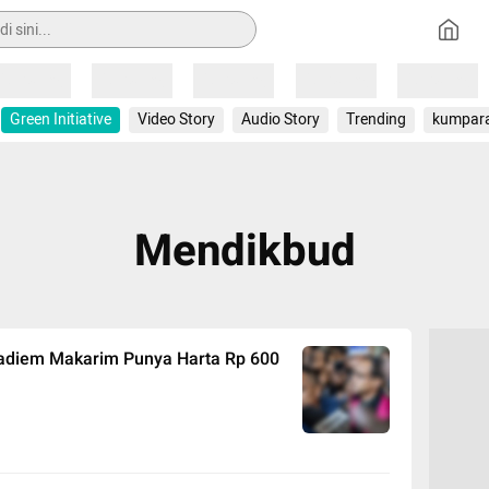
Loading
Loading
Loading
Loading
Loading
Green Initiative
Video Story
Audio Story
Trending
kumpar
Mendikbud
Nadiem Makarim Punya Harta Rp 600