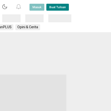
Masuk
Buat Tulisan
Loading
Loading
Lainnya
anPLUS
Opini & Cerita