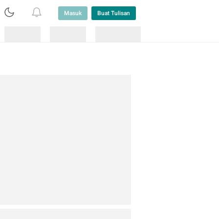
Masuk
Buat Tulisan
Loading
Loading
Lainnya