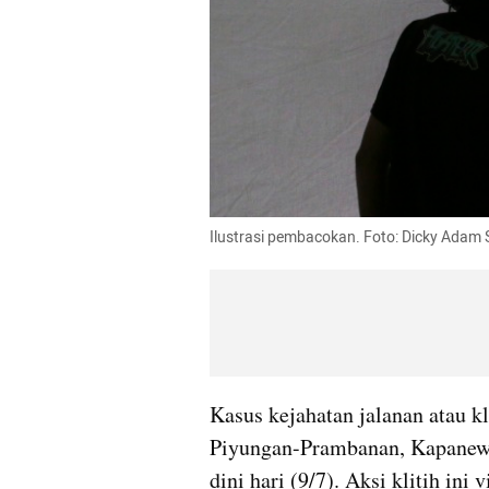
Ilustrasi pembacokan. Foto: Dicky Adam
Kasus kejahatan jalanan atau kli
Piyungan-Prambanan, Kapanewo
dini hari (9/7). Aksi klitih ini v