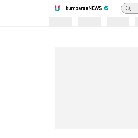
Pencari
kumparanNEWS
Loading
Loading
Loading