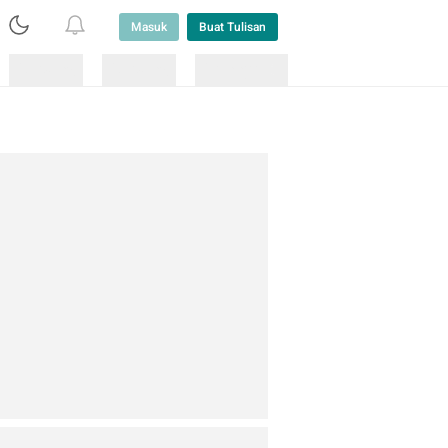
Masuk
Buat Tulisan
Loading
Loading
Lainnya