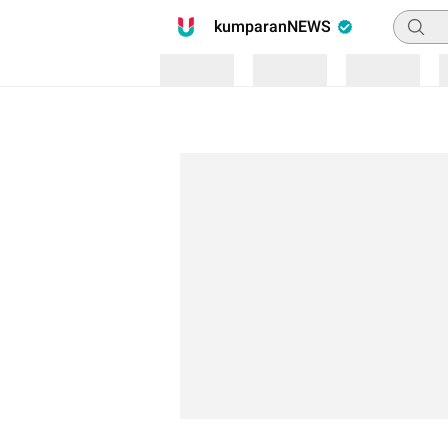
Pencari
kumparanNEWS
Loading
Loading
Loading