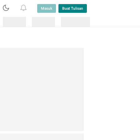
Masuk
Buat Tulisan
Loading
Loading
Lainnya