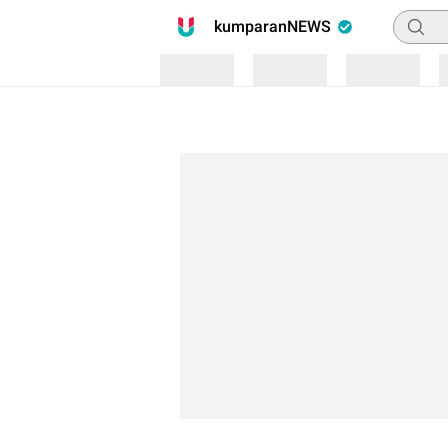
Pencari
kumparanNEWS
Loading
Loading
Loading