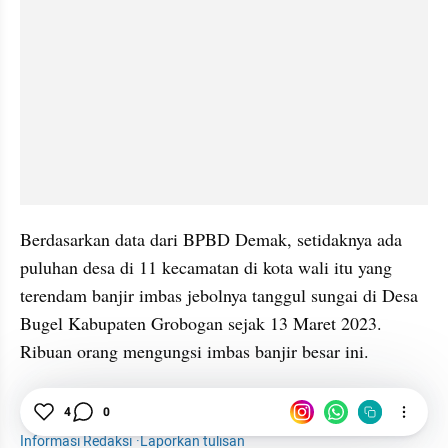
Berdasarkan data dari BPBD Demak, setidaknya ada 
puluhan desa di 11 kecamatan di kota wali itu yang 
terendam banjir imbas jebolnya tanggul sungai di Desa 
Bugel Kabupaten Grobogan sejak 13 Maret 2023. 
Ribuan orang mengungsi imbas banjir besar ini.
News
Sunan Kalijaga
Banjir
Demak
4
0
Informasi Redaksi
·
Laporkan tulisan