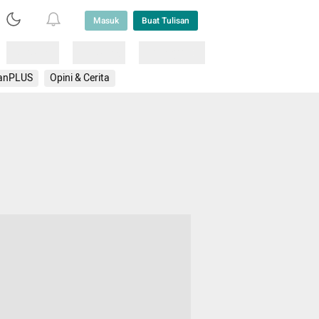
Masuk
Buat Tulisan
Loading
Loading
Lainnya
anPLUS
Opini & Cerita