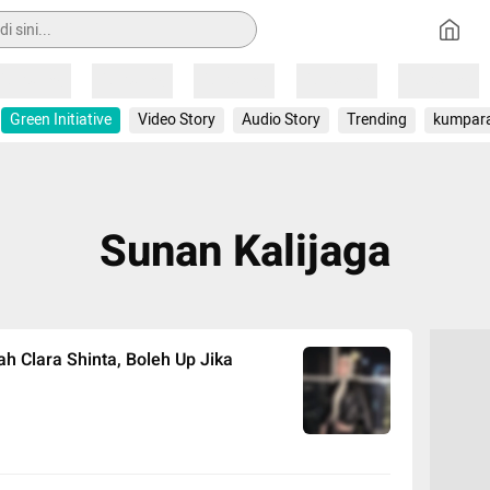
Loading
Loading
Loading
Loading
Loading
Green Initiative
Video Story
Audio Story
Trending
kumpar
Sunan Kalijaga
h Clara Shinta, Boleh Up Jika