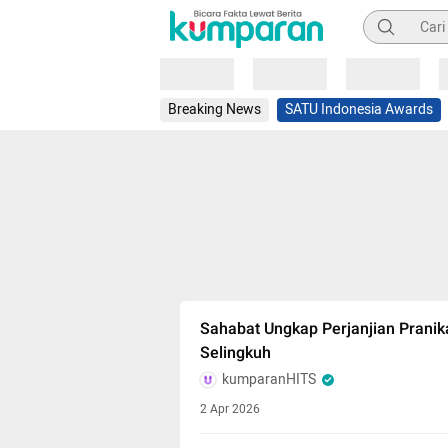
Pencarian
Loading
Loading
Loading
Breaking News
SATU Indonesia Awards
Sahabat Ungkap Perjanjian Pranika
Selingkuh
kumparanHITS
2 Apr 2026