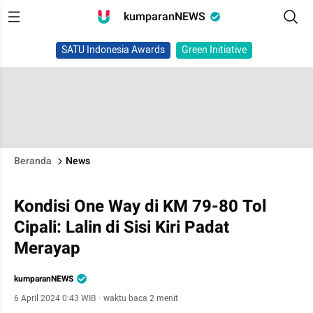
kumparanNEWS
SATU Indonesia Awards
Green Initiative
Beranda
News
Kondisi One Way di KM 79-80 Tol
Cipali: Lalin di Sisi Kiri Padat
Merayap
kumparanNEWS
6 April 2024 0:43 WIB
·
waktu baca 2 menit