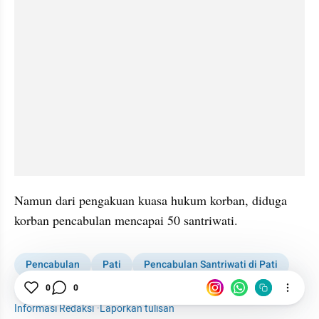
Namun dari pengakuan kuasa hukum korban, diduga 
korban pencabulan mencapai 50 santriwati.
Pencabulan
Pati
Pencabulan Santriwati di Pati
Polisi
Korban
0
0
Informasi Redaksi
·
Laporkan tulisan