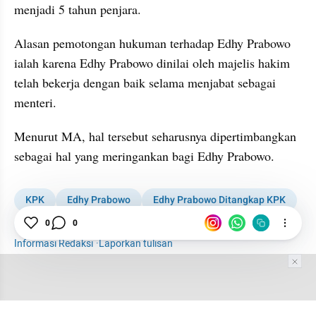
menjadi 5 tahun penjara.
Alasan pemotongan hukuman terhadap Edhy Prabowo 
ialah karena Edhy Prabowo dinilai oleh majelis hakim 
telah bekerja dengan baik selama menjabat sebagai 
menteri.
Menurut MA, hal tersebut seharusnya dipertimbangkan 
sebagai hal yang meringankan bagi Edhy Prabowo.
KPK
Edhy Prabowo
Edhy Prabowo Ditangkap KPK
Mahkamah Agung
News
0
0
Informasi Redaksi
·
Laporkan tulisan
Tim Editor
Editor Section