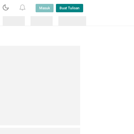
Masuk
Buat Tulisan
Loading
Loading
Lainnya