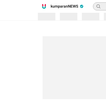
Pencari
kumparanNEWS
Loading
Loading
Loading