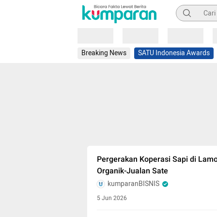
Pencarian
Loading
Loading
Loading
Breaking News
SATU Indonesia Awards
Pergerakan Koperasi Sapi di Lam
Organik-Jualan Sate
kumparanBISNIS
5 Jun 2026