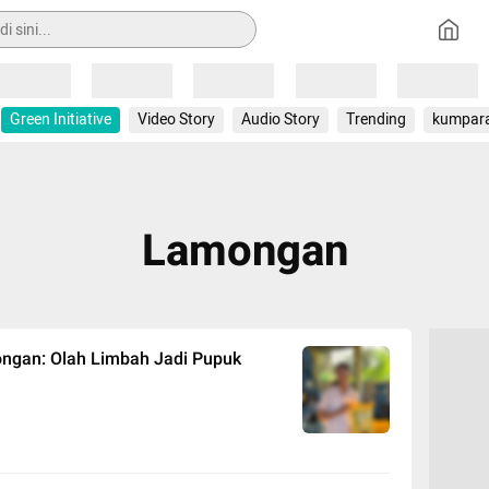
Loading
Loading
Loading
Loading
Loading
Green Initiative
Video Story
Audio Story
Trending
kumpar
Lamongan
ongan: Olah Limbah Jadi Pupuk