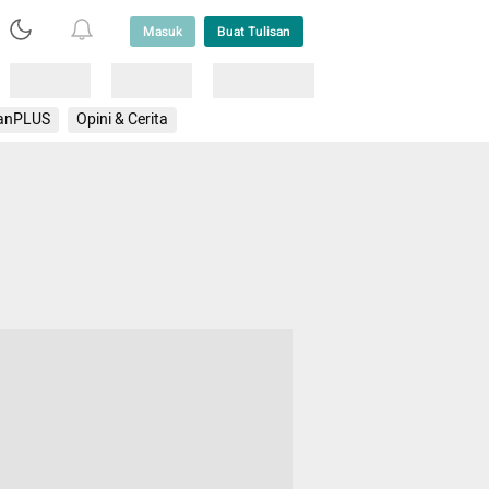
Masuk
Buat Tulisan
Loading
Loading
Lainnya
anPLUS
Opini & Cerita