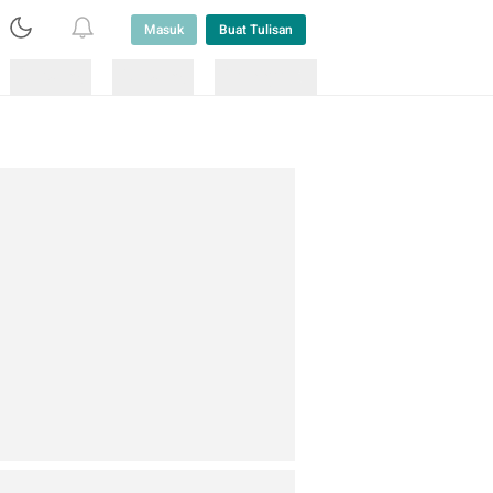
Masuk
Buat Tulisan
Loading
Loading
Lainnya