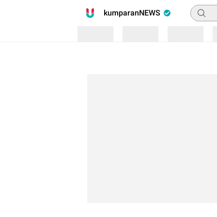
Pencari
kumparanNEWS
Loading
Loading
Loading