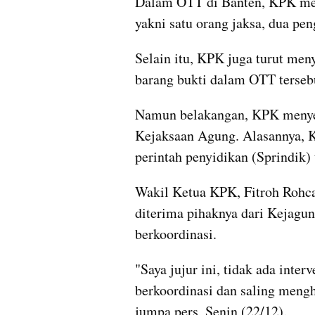
Dalam OTT di Banten, KPK men
yakni satu orang jaksa, dua pe
Selain itu, KPK juga turut meny
barang bukti dalam OTT terseb
Namun belakangan, KPK menyer
Kejaksaan Agung. Alasannya, K
perintah penyidikan (Sprindik) 
Wakil Ketua KPK, Fitroh Rohcah
diterima pihaknya dari Kejagun
berkoordinasi.
"Saya jujur ini, tidak ada inter
berkoordinasi dan saling mengh
jumpa pers, Senin (22/12).