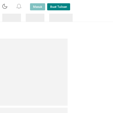
Masuk
Buat Tulisan
Loading
Loading
Lainnya