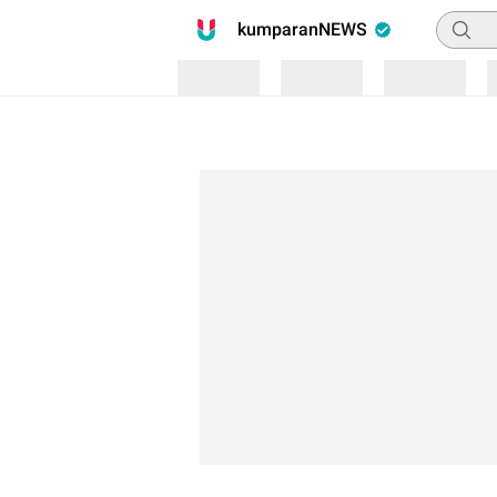
Pencari
kumparanNEWS
Loading
Loading
Loading