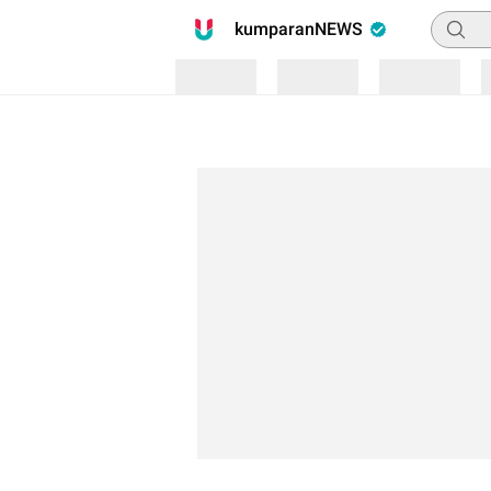
Pencari
kumparanNEWS
Loading
Loading
Loading