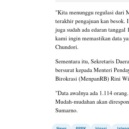
"Kita menunggu regulasi dari M
terakhir pengajuan kan besok. I
juga sudah ada edaran tanggal 
kami ingin memastikan data ya
Chundori.
Sementara itu, Sekretaris Daer
bersurat kepada Menteri Penda
Birokrasi (MenpanRB) Rini Wid
"Data awalnya ada 1.114 orang. 
Mudah-mudahan akan direspons o
Sumarno.
News
PPPK
Irigasi
Jateng