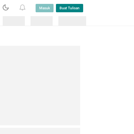
Masuk
Buat Tulisan
Loading
Loading
Lainnya