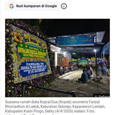
Ikuti kumparan di Google
Perbesar
Suasana rumah duka Kopral Dua (Kopda) anumerta Farizal 
Rhomadhon di Ledok, Kalurahan Sidorejo, Kapanewon Lendah, 
Kabupaten Kulon Progo, Sabtu (4/4/2026) malam. Foto: 