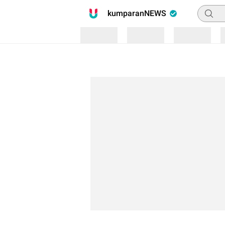
Pencari
kumparanNEWS
Loading
Loading
Loading