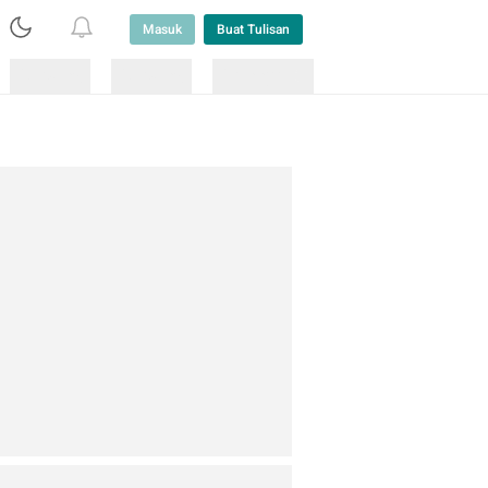
Masuk
Buat Tulisan
Loading
Loading
Lainnya