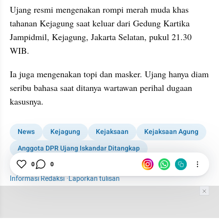
Ujang resmi mengenakan rompi merah muda khas 
tahanan Kejagung saat keluar dari Gedung Kartika 
Jampidmil, Kejagung, Jakarta Selatan, pukul 21.30 
WIB.
Ia juga mengenakan topi dan masker. Ujang hanya diam 
seribu bahasa saat ditanya wartawan perihal dugaan 
kasusnya.
News
Kejagung
Kejaksaan
Kejaksaan Agung
Anggota DPR Ujang Iskandar Ditangkap
Ujang Iskandar
0
0
Informasi Redaksi
·
Laporkan tulisan
Tim Editor
Editor Section