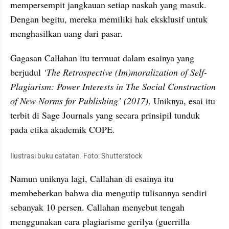
mempersempit jangkauan setiap naskah yang masuk.
Dengan begitu, mereka memiliki hak eksklusif untuk 
menghasilkan uang dari pasar.
Gagasan 
Callahan
 itu termuat dalam 
esainya
 yang 
berjudul
 ‘The 
Retrospective
 (Im)
moralization
 of Self-
Plagiarism
: Power 
Interests
 in The Social Construction 
of New 
Norms
 for 
Publishing
’ (2017)
. Uniknya, esai itu 
terbit di Sage 
Journals
 yang secara 
prinsipil
 tunduk 
pada etika akademik 
COPE
.
Ilustrasi buku catatan. Foto: 
Shutterstock
Namun uniknya lagi, 
Callahan
 di 
esainya
 itu 
membeberkan bahwa dia mengutip tulisannya sendiri 
sebanyak 10 persen. 
Callahan
 menyebut tengah 
menggunakan cara plagiarisme gerilya (
guerrilla