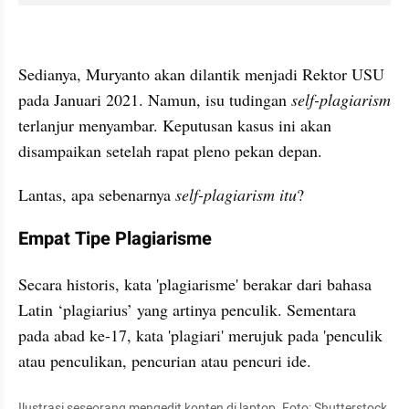
kumparan post embed
Sedianya, Muryanto akan dilantik menjadi Rektor USU 
pada Januari 2021. Namun, isu tudingan 
self-
plagiarism
terlanjur menyambar. Keputusan kasus ini akan 
disampaikan setelah rapat pleno pekan depan.
Lantas, apa sebenarnya 
self-
plagiarism
 itu
? 
Empat Tipe Plagiarisme
Secara historis, kata 'plagiarisme' berakar dari bahasa 
Latin ‘plagiarius’ yang artinya penculik. Sementara 
pada abad ke-17, kata '
pl
agiari' merujuk pada 'penculik 
atau penculikan, pencurian atau pencuri ide. 
Ilustrasi seseorang mengedit konten di laptop. Foto: 
Shutterstock