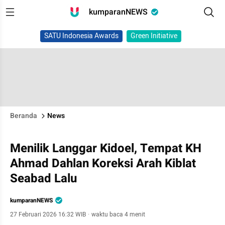
kumparanNEWS
SATU Indonesia Awards
Green Initiative
Beranda
News
Menilik Langgar Kidoel, Tempat KH
Ahmad Dahlan Koreksi Arah Kiblat
Seabad Lalu
kumparanNEWS
27 Februari 2026 16:32 WIB
·
waktu baca 4 menit