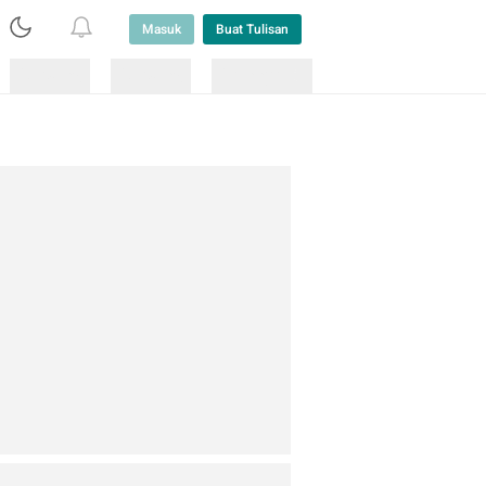
Masuk
Buat Tulisan
Loading
Loading
Lainnya