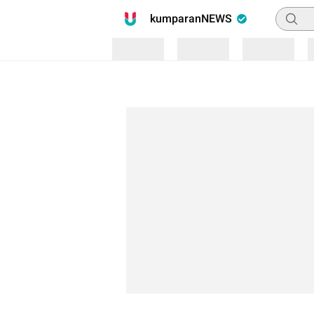
Pencari
kumparanNEWS
Loading
Loading
Loading