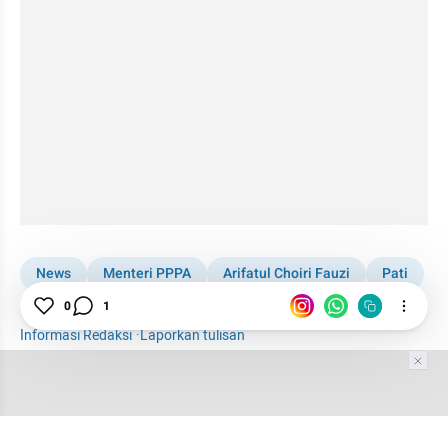
News
Menteri PPPA
Arifatul Choiri Fauzi
Pati
Pencabulan Santriwati di Pati
Ponpes
Pencabulan
0
1
Informasi Redaksi
·
Laporkan tulisan
Tim Editor
Editor Section