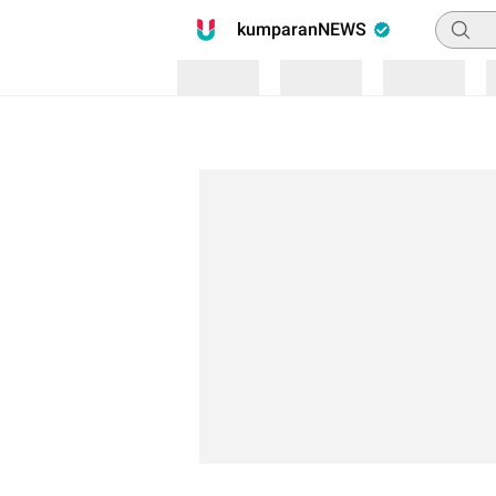
Pencari
kumparanNEWS
Loading
Loading
Loading