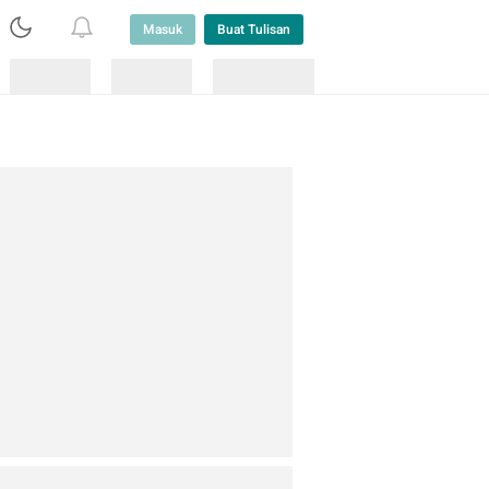
Masuk
Buat Tulisan
Loading
Loading
Lainnya