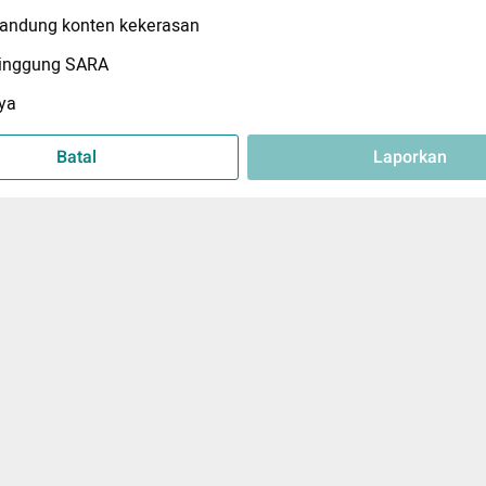
ndung konten kekerasan
inggung SARA
ya
Batal
Laporkan