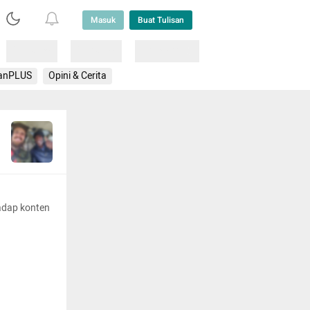
Masuk
Buat Tulisan
Loading
Loading
Lainnya
anPLUS
Opini & Cerita
adap konten