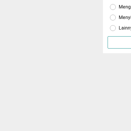
Menga
Meny
Lainn