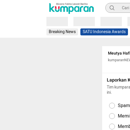
Pencarian
Loading
Loading
Loading
Breaking News
SATU Indonesia Awards
Meutya Hafi
kumparanNE
Laporkan 
Tim kumpara
ini.
Spam,
Memil
Memba