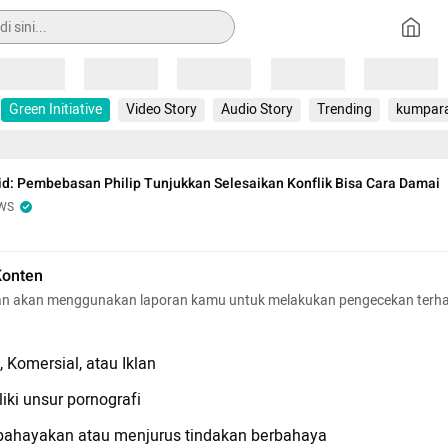
Loading
Loading
Loading
Loading
Loading
Green Initiative
Video Story
Audio Story
Trending
kumpar
d: Pembebasan Philip Tunjukkan Selesaikan Konflik Bisa Cara Damai
WS
Konten
n akan menggunakan laporan kamu untuk melakukan pengecekan terh
 Komersial, atau Iklan
iki unsur pornografi
hayakan atau menjurus tindakan berbahaya