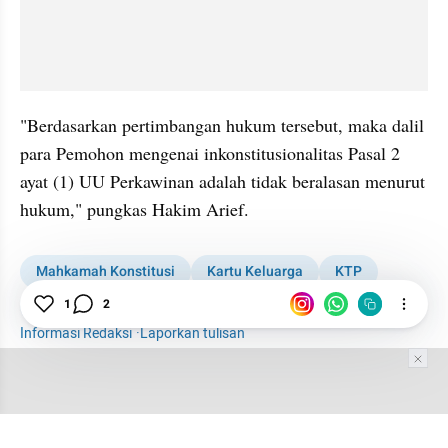
"Berdasarkan pertimbangan hukum tersebut, maka dalil 
para Pemohon mengenai inkonstitusionalitas Pasal 2 
ayat (1) UU Perkawinan adalah tidak beralasan menurut 
hukum," pungkas Hakim Arief.
Mahkamah Konstitusi
Kartu Keluarga
KTP
Hukum
News
1
2
Informasi Redaksi
·
Laporkan tulisan
Tim Editor
Editor Section