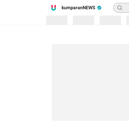
Pencari
kumparanNEWS
Loading
Loading
Loading