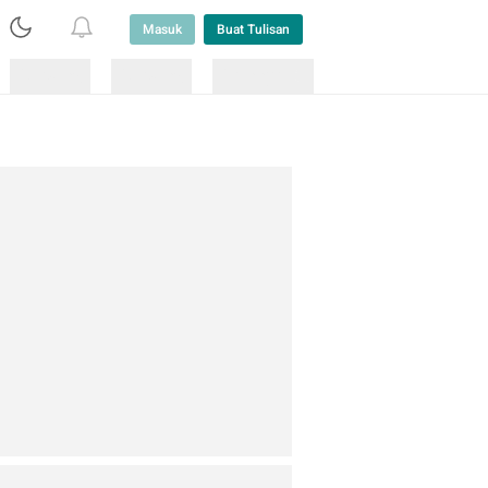
Masuk
Buat Tulisan
Loading
Loading
Lainnya